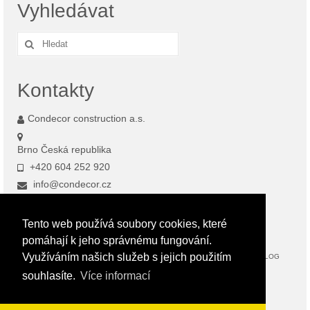
Vyhledávat
Search
for:
Kontakty
Condecor construction a.s.
Brno Česká republika
+420 604 252 920
info@condecor.cz
O NÁS
RAŽENÁ OMÍTKA
Tento web používá soubory cookies, které
Užitečné informace
Ražená omítka – Použité výrobky
pomáhají k jeho správnému fungování.
Využíváním našich služeb s jejich použitím
RAŽENÝ BETON
ŠKOLENÍ
FOTOGALERIE
BLOG
souhlasíte.
Více informací
Ražený beton – Použité výrobky
Realizace
KONTAKTY
ESHOP