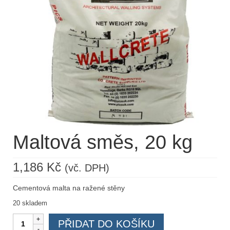
Ražený beton – Použité výrobky
ŠKOLENÍ
FOTOGALERIE
Realizace
BLOG
KONTAKTY
Maltová směs, 20 kg
ESHOP
1,186
Kč
(vč. DPH)
Cementová malta na ražené stěny
20 skladem
Maltová
PŘIDAT DO KOŠÍKU
směs,