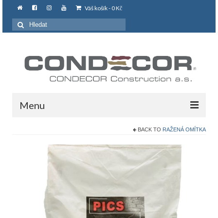
Váš košík
-
0
Kč
Search
for:
Menu
BACK TO
RAŽENÁ OMÍTKA
O NÁS
Užitečné informace
RAŽENÁ OMÍTKA
Ražená omítka – Použité výrobky
RAŽENÝ BETON