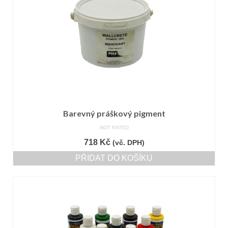
Barevný práškový pigment
NOT RATED
718
Kč
(vč. DPH)
PŘIDAT DO KOŠÍKU