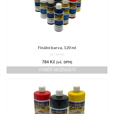
Finální barva, 120 ml
NOT RATED
784
Kč
(vč. DPH)
VÝBĚR MOŽNOSTÍ