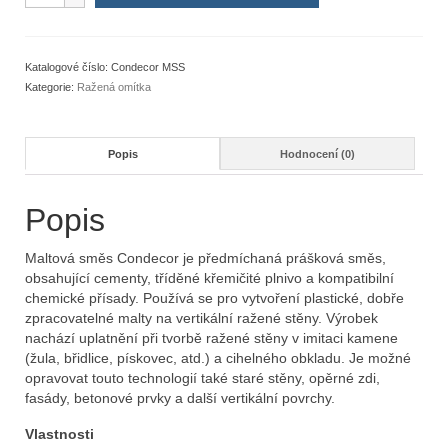
20
kg
množství
Katalogové číslo:
Condecor MSS
Kategorie:
Ražená omítka
Popis
Hodnocení (0)
Popis
Maltová směs Condecor je předmíchaná prášková směs,
obsahující cementy, tříděné křemičité plnivo a kompatibilní
chemické přísady. Používá se pro vytvoření plastické, dobře
zpracovatelné malty na vertikální ražené stěny. Výrobek
nachází uplatnění při tvorbě ražené stěny v imitaci kamene
(žula, břidlice, pískovec, atd.) a cihelného obkladu. Je možné
opravovat touto technologií také staré stěny, opěrné zdi,
fasády, betonové prvky a další vertikální povrchy.
Vlastnosti